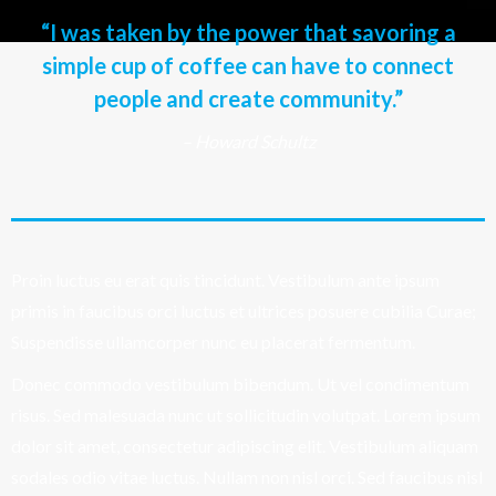
“I was taken by the power that savoring a
simple cup of coffee can have to connect
people and create community.”
– Howard Schultz
Proin luctus eu erat quis tincidunt. Vestibulum ante ipsum
primis in faucibus orci luctus et ultrices posuere cubilia Curae;
Suspendisse ullamcorper nunc eu placerat fermentum.
Donec commodo vestibulum bibendum. Ut vel condimentum
risus. Sed malesuada nunc ut sollicitudin volutpat. Lorem ipsum
dolor sit amet, consectetur adipiscing elit. Vestibulum aliquam
sodales odio vitae luctus. Nullam non nisl orci. Sed faucibus nisl