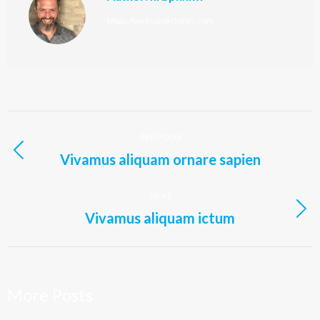
https://partisanpictures.com
Post
PREVIOUS
navigation
Vivamus aliquam ornare sapien
Previous
post:
NEXT
Vivamus aliquam ictum
Next
post:
More Posts