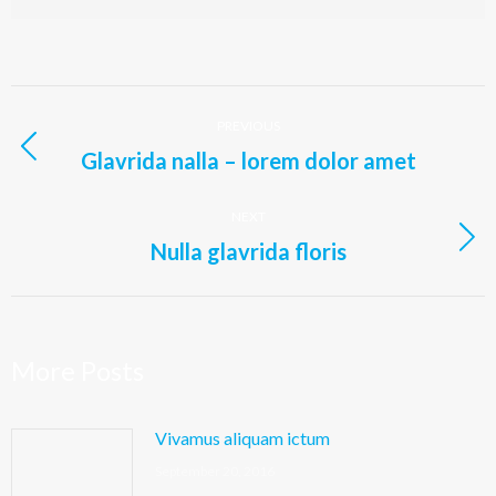
Post
PREVIOUS
navigation
Glavrida nalla – lorem dolor amet
Previous
post:
NEXT
Nulla glavrida floris
Next
post:
More Posts
Vivamus aliquam ictum
September 20, 2016